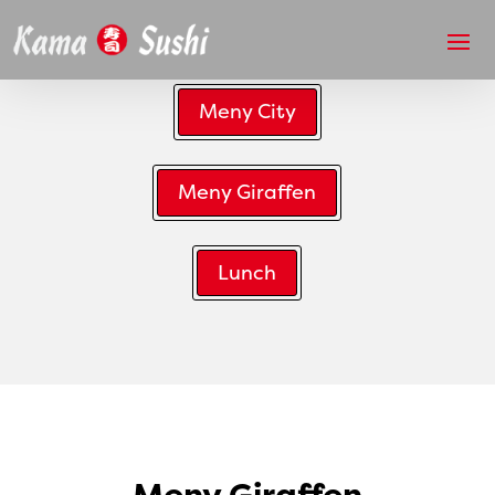
Meny City
Meny Giraffen
Lunch